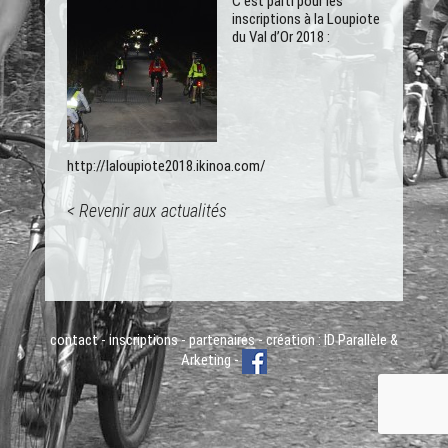
C’est parti pour les
inscriptions à la Loupiote
du Val d’Or 2018 :
http://laloupiote2018.ikinoa.com/
< Revenir aux actualités
contact
-
inscriptions
-
partenaires
- création :
ID Parallèle
&
Arketing
-