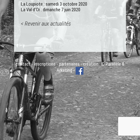
La Loupiote : samedi 3 octobre 2020
La Val d’Or : dimanche 7 juin 2020
< Revenir aux actualités
contact
-
inscriptions
-
partenaires
- création :
ID Parallèle
&
Arketing
-