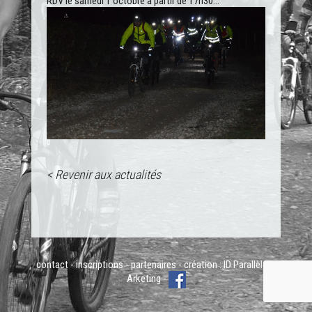
RDV le samedi 1 octobre à partir de 17h30…
< Revenir aux actualités
contact
-
inscriptions
-
partenaires
- création :
ID Parallèle
&
Arketing
-