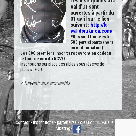
Les inscriptions à la
Val d’Or sont
ouvertes à partir du
01 avril sur le lien
suivant :
http://la-
val-dor.ikinoa.com/
Elles sont limitées à
500 participants (hors
circuit initiation).
Les 300 premiers inscrits recevront en cadeau
le tour de cou du RCVO.
Inscriptions sur place possibles sous réserve de
places : + 2 €
< Revenir aux actualités
contact
-
inscriptions
-
partenaires
- création :
ID Parallèle
&
Arketing
-