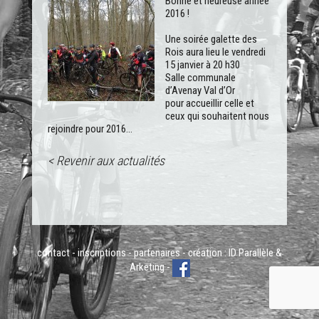
Bonne et heureuse année
2016 !
Une soirée galette des
Rois aura lieu le vendredi
15 janvier à 20 h30
Salle communale
d’Avenay Val d’Or
pour accueillir celle et
ceux qui souhaitent nous
rejoindre pour 2016…
< Revenir aux actualités
contact
-
inscriptions
-
partenaires
- création :
ID Parallèle
&
Arketing
-