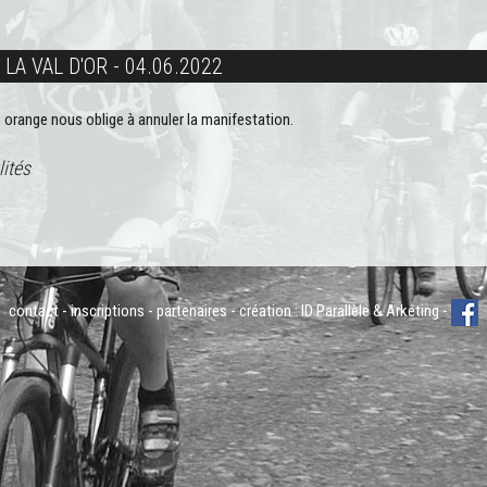
LA VAL D'OR - 04.06.2022
e orange nous oblige à annuler la manifestation.
lités
contact
-
inscriptions
-
partenaires
- création :
ID Parallèle
&
Arketing
-